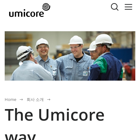
Home
회사 소개
The Umicore
way