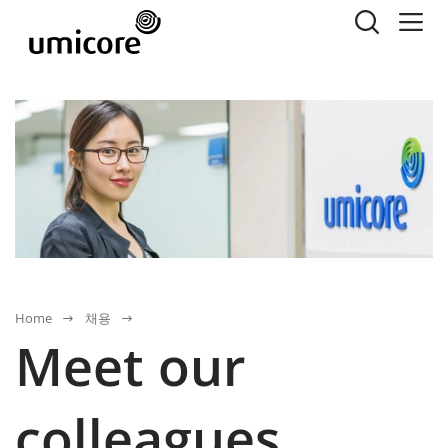
Home
채용
Meet our
colleagues